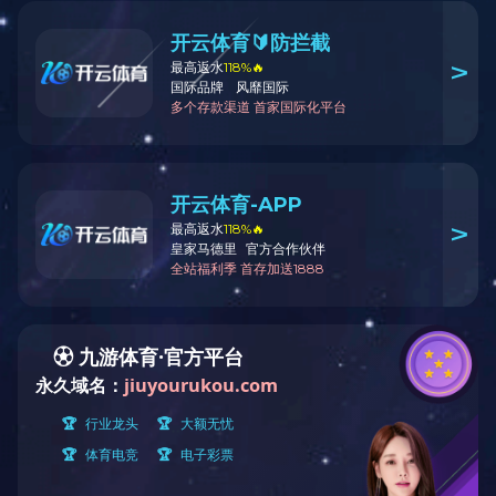
万达广场（天津·河东）
远洋•未来广场
老城厢•天街
海宁皮革城（一至六期）
亚泰兰海•NBA商业广场
赢聚投资商业广场