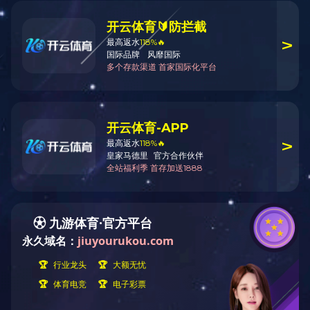
王会体育在线平台(中国)施工管理、球王会体育在线平
台(中国)建材设备推荐，
以及球王会体育在线平台(中国)运营管理（含设备调
试、运营策略组合、物业管理人员培训等）、球王会体
育在线平台(中国)球王会体育在线设计标识及运营标识
申报等服务。
核心优势
超过600万平米球王会体育在线平台(中国)球王会体育在
线实践经验；
民用球王会体育在线领域全部产品类型的项目实践经
验；
国际领先水平超低能耗球王会体育在线平台(中国)球王
会体育在线实践经验；
城市-区域-单体多维度球王会体育在线平台(中国)项目实
践经验。