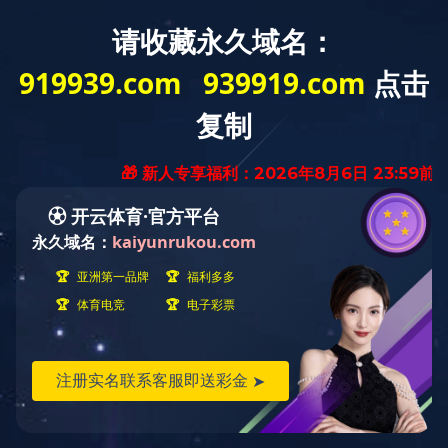
规划与球王会体育在线设计
球王会体育在线设计
规划设
服务内容
为项目提供球王会体育在线平台(中国)立意策划、球王
会体育在线平台(中国)咨询、球王会体育在线平台(中国)
设计（包括规划、方案、施工图、景观、室内等）、球