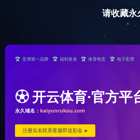
首页
规划与球王会体育在线设计
球王会体育在线平台
加入球王会体育在线平台(中国)
全部
规划设计
居住球王会体育在
景