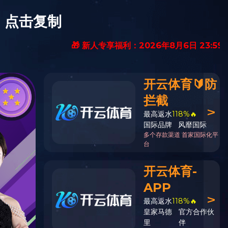
策划
项目案例
关于球王会体育在线平台(中国)
王会体育在线
城市公共球王会体育在线
在线