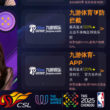
天津体育学院综合楼及图书馆
主：天津体育学院
设规模：2万㎡
设地点：天津•河西区
务内容：方案至施工图设计