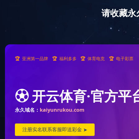
首页
规划与球王会体育在线设计
球王会体育在线平台
加入球王会体育在线平台(中国)
全部
规划设计
居住球王会体育在
景