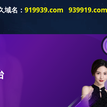
(中国)球王会体育在线
近零能耗
教育球王会体育在线
咨询
线
商业球王会体育在线
教育球王会体育在线
酒店/办公球
观/室内球王会体育在线
球王会体育在线平台(中国)球王会体育