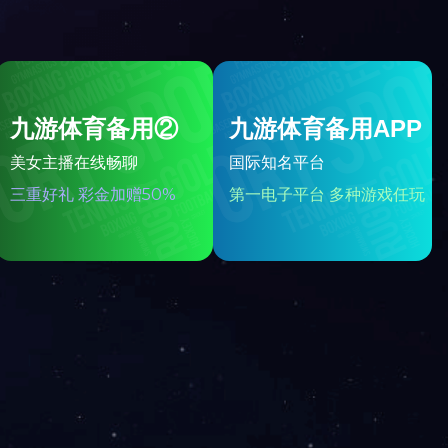
津·河东）
海河教育园区·南开学校