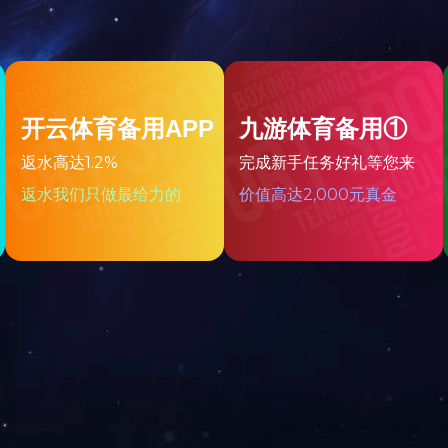
地公园
世茂·湿地公元
万达广场（天