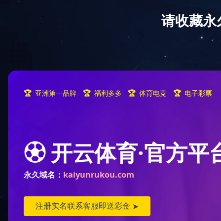
首页
规划与球王会体育在线设计
球王会体育在线平台
加入球王会体育在线平台(中国)
全部
规划设计
居住球王会体育在
景