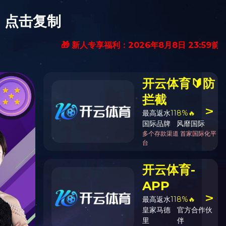
策划
项目案例
关于球王会体育在线平台(中国)
王会体育在线
城市公共球王会体育在线
在线